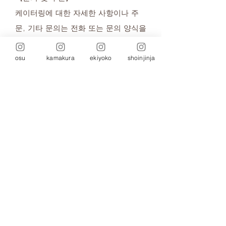
케이터링에 대한 자세한 사항이나 주
문, 기타 문의는 전화 또는 문의 양식을
통해 문의해 주시기 바랍니다.
osu
kamakura
ekiyoko
shoinjinja
【전화로 문의】
각 매장으로 직접 문의해 주십시
오.
→
[매장 정보 보기]
【문의 양식에 대해】
문의 양식
을 통해 문의하실 경우,
매장명을 선택하시고, 코멘트란에
내용, 예산, 날짜, 장소 등을 기재
해 주십시오. 3영업일 이내에 답변
드리겠습니다.
※ 긴급한 경우에는 전화로 문의해