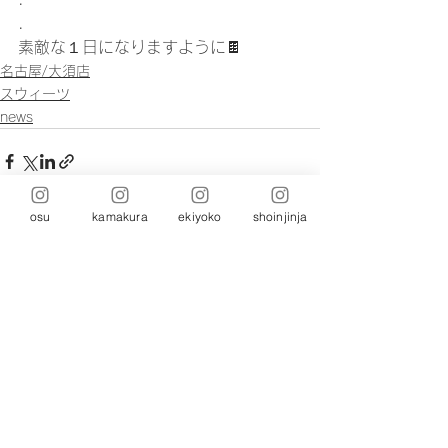
.
素敵な１日になりますように🍫
名古屋/大須店
スウィーツ
news
osu
kamakura
ekiyoko
shoinjinja
コメント
コメントを追加…