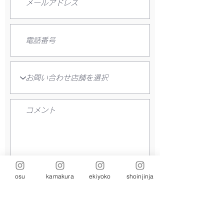
osu
kamakura
ekiyoko
shoinjinja
送信する