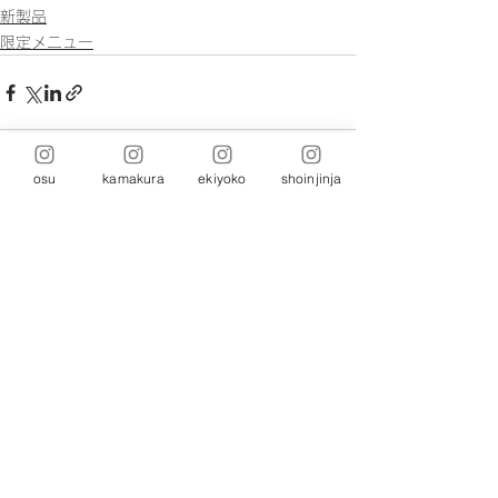
新製品
限定メニュー
osu
kamakura
ekiyoko
shoinjinja
コメント
コメントを追加…
本社:
464-0821
愛知県名古屋市千種区末盛通
5-26-1