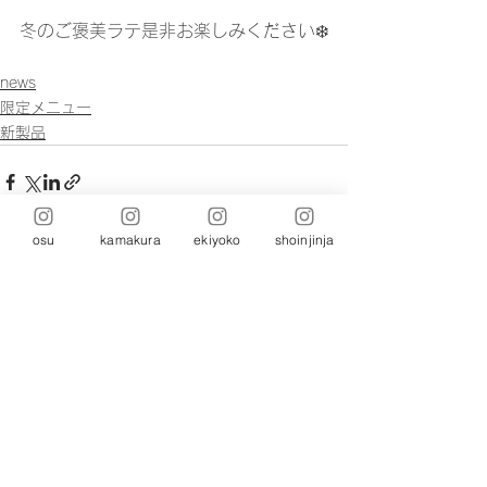
冬のご褒美ラテ是非お楽しみください❄️
news
限定メニュー
新製品
osu
kamakura
ekiyoko
shoinjinja
コメント
コメントを追加…