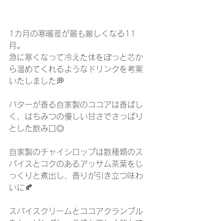
1カ月の寒暖差が最も厳しくなる11
月。
急に寒くなって冷えた体をぽっと芯か
ら温めてくれるようなドリンクを考案
いたしました💭
バターが香る自家製のココアは香ばし
く、はちみつの優しい甘さでさっぱり
とした飲み口◎
自家製のチャイシロップは数種類のス
パイスとコクのあるアッサム茶葉をじ
っくりと煮出し、香りが引き立つ味わ
いに🍂
スパイスクリームとココアクランブル