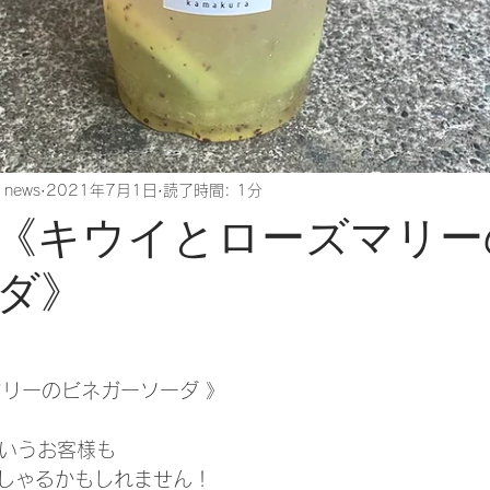
 news
2021年7月1日
読了時間: 1分
《キウイとローズマリー
ダ》
マリーのビネガーソーダ 》
というお客様も
しゃるかもしれません！