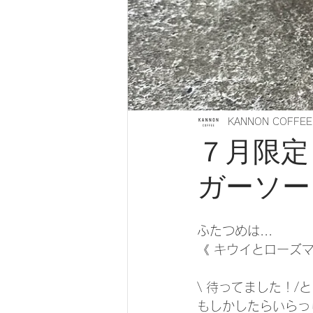
KANNON COFFEE
７月限定
ガーソー
ふたつめは...
《 キウイとローズ
\ 待ってました！/
もしかしたらいらっ