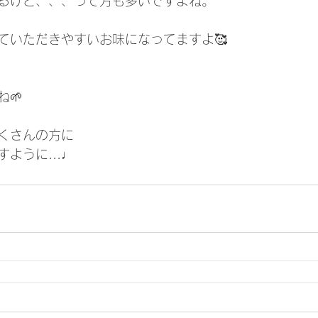
るけど、、、って方も多いですよね。
ていただきやすいお味になってますよ🥰
🌱
くさんの方に
ように...♩