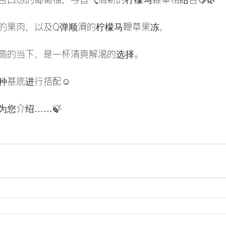
的果肉，以及Q弹顺滑的柠檬马鞭草果冻，
高的当下，是一杯清爽解渴的选择。
种基底进行搭配☺️
为您介绍……🍃