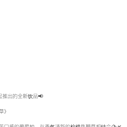
起推出的全新饮品📢
草》
苦口感的葡萄柚，与香气清新的柠檬马鞭草相结合🍋🌿