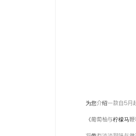
为您介绍一款自5月
《葡萄柚与柠檬马鞭
将带有淡淡甜味与微