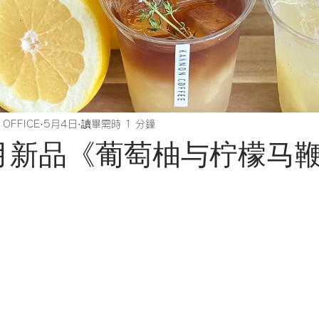
 OFFICE
5月4日
讀畢需時 1 分鐘
年5月新品《葡萄柚与柠檬马