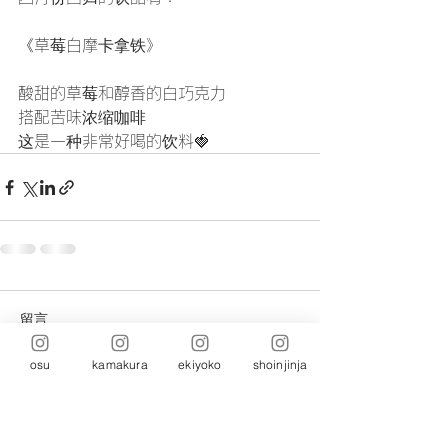
《草莓白摩卡拿铁》
酸甜的草莓和醇香的白巧克力
搭配苦味浓缩咖啡
这是一种非常好喝的饮料🍓
留言
osu
kamakura
ekiyoko
shoinjinja
撰寫留言......