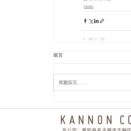
news
留言
撰寫留言......
总公司：爱知县名古屋市千种区末