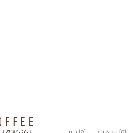
盛通5-26-1
osu
motoyama