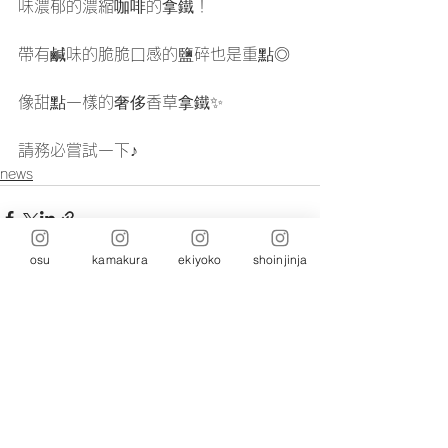
味濃郁的濃縮咖啡的拿鐵！
帶有鹹味的脆脆口感的鹽碎也是重點◎
像甜點一樣的奢侈香草拿鐵✨
請務必嘗試一下♪
news
osu
kamakura
ekiyoko
shoinjinja
留言
撰寫留言......