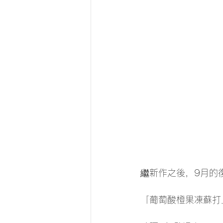
繼新作之後，9月的復
「葡萄酸橙果凍蘇打