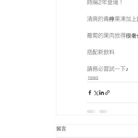
時隔2年登場！
清爽的青檸果凍加上
葡萄的果肉放得很奢
搭配新飲料
請務必嘗試一下♪
news
留言