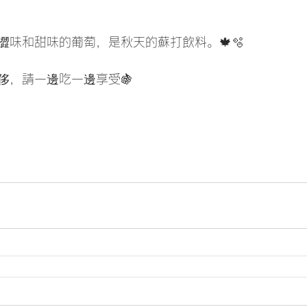
澀味和甜味的葡萄，是秋天的蘇打飲料。🍁🫧
侈，請一邊吃一邊享受🍇