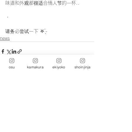
味道和外观都很适合情人节的一杯..
・
请务必尝试一下 𖤐 ̖́-‬
news
osu
kamakura
ekiyoko
shoinjinja
留言
撰寫留言......