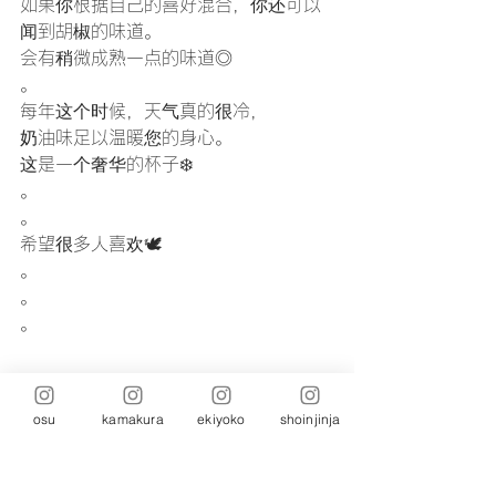
如果你根据自己的喜好混合，你还可以
闻到胡椒的味道。
会有稍微成熟一点的味道◎
。
每年这个时候，天气真的很冷，
奶油味足以温暖您的身心。
这是一个奢华的杯子❄️
。
。
希望很多人喜欢🕊️
。
。
。
osu
kamakura
ekiyoko
shoinjinja