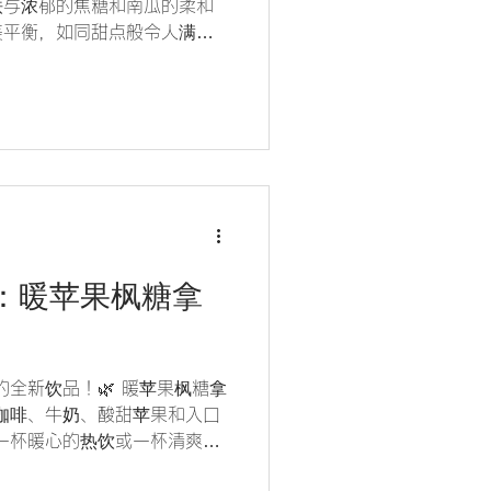
铁与浓郁的焦糖和南瓜的柔和
美平衡，如同甜点般令人满
新品：暖苹果枫糖拿
的全新饮品！🌿 暖苹果枫糖拿
咖啡、牛奶、酸甜苹果和入口
一杯暖心的热饮或一杯清爽的
用吧！