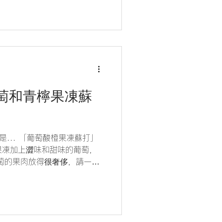
葡萄和青檸果凍蘇
... 「葡萄酸橙果凍蘇打」
果凍加上澀味和甜味的葡萄，
葡萄的果肉放得很奢侈，請一邊
請務必嘗試一下♪