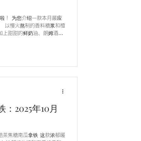
月啦！ 为您介绍一款本月最应
」 以慢火熬制的香料糖浆和橙
加上甜甜的鲜奶油、朗姆酒浸
感来自德国圣诞传统点心 施托
小奖励。 祝您品尝这份温暖的
：2025年10月
焙茶焦糖南瓜拿铁 这款浓郁暖