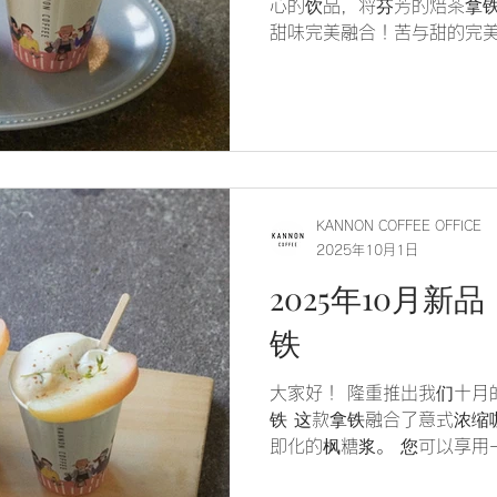
心的饮品，将芬芳的焙茶拿
甜味完美融合！苦与甜的完
足，却又易于饮用。
KANNON COFFEE OFFICE
2025年10月1日
2025年10月
铁
大家好！ 隆重推出我们十月
铁 这款拿铁融合了意式浓缩
即化的枫糖浆。 您可以享用
冰饮。 根据您当天的心情享