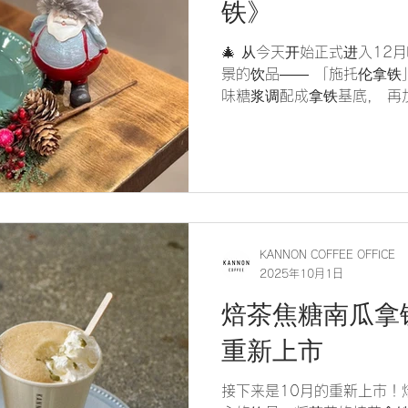
铁》
🎄 从今天开始正式进入12
景的饮品—— 「施托伦拿铁
味糖浆调配成拿铁基底， 再
泡的果干与杏仁作点缀✨ 灵
伦， 是一杯最适合冬日的小
冬季限定❄️
KANNON COFFEE OFFICE
2025年10月1日
焙茶焦糖南瓜拿铁
重新上市
接下来是10月的重新上市！