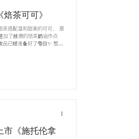
刻《焙茶可可》
焙茶搭配温和甜美的可可， 是
面还加了丝滑的焙茶奶油作点
品已经准备好了🎅🏻✨ 整个
~~♪
品上市《施托伦拿