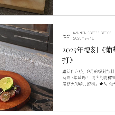
KANNON COFFEE OFFICE
2025年9月1日
2025年復刻《
打》
繼新作之後，9月的復刻飲料是
時隔2年登場！ 清爽的青檸
是秋天的蘇打飲料。🍁🫧 
吃一邊享受🍇 搭配新飲料 