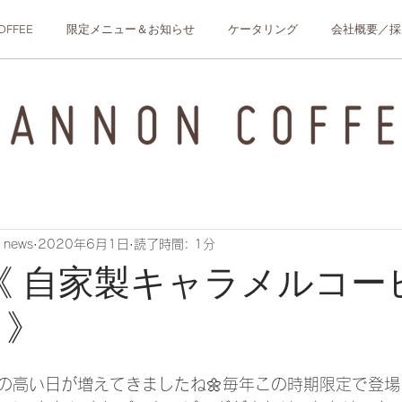
OFFEE
限定メニュー＆お知らせ
ケータリング
会社概要／採
 news
2020年6月1日
読了時間: 1分
《 自家製キャラメルコー
 》
の高い日が増えてきましたね🌼毎年この時期限定で登場