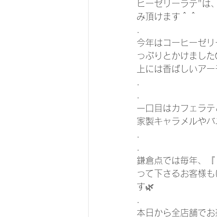
ヒーゼリーラテ"は
み頂けます＾＾
.
今年はコーヒーゼリ
っぷりとかけました
上には香ばしいアー
.
.
一口目はカフェラテ
家製キャラメルやバ
.
.
鎌倉点では毎年、『
って下さるお客様も
す🌿
.
本日から全店舗でお