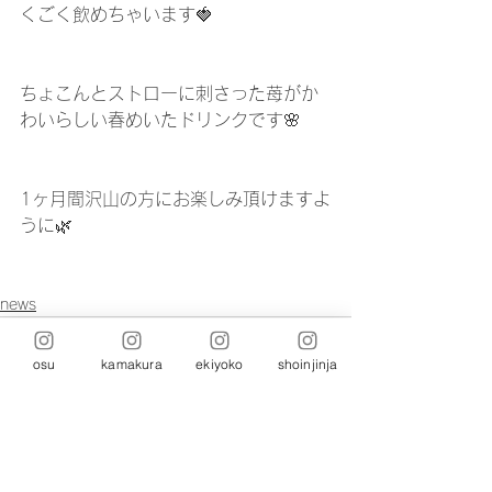
くごく飲めちゃいます🍓
ちょこんとストローに刺さった苺がか
わいらしい春めいたドリンクです🌸
1ヶ月間沢山の方にお楽しみ頂けますよ
うに🌿
news
osu
kamakura
ekiyoko
shoinjinja