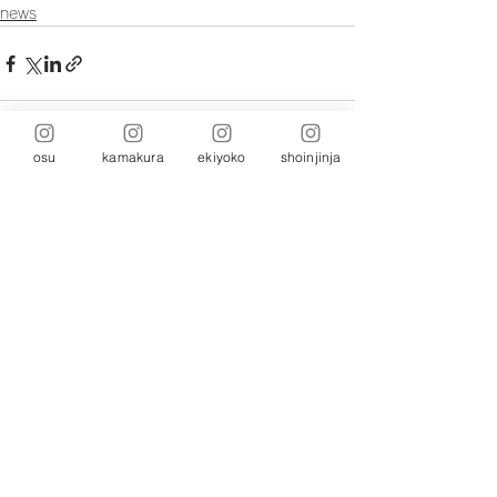
news
osu
kamakura
ekiyoko
shoinjinja
コメント
コメントを追加…
本社:
464-0821
愛知県名古屋市千種区末盛通
5-26-1