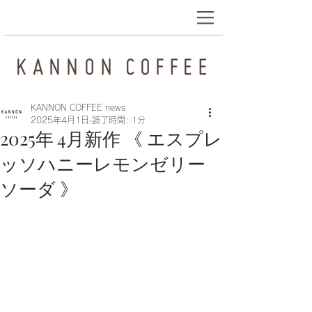
KANNON COFFEE news
2025年4月1日
読了時間: 1分
2025年 4月新作 《 エスプレ
ッソハニーレモンゼリー
ソーダ 》