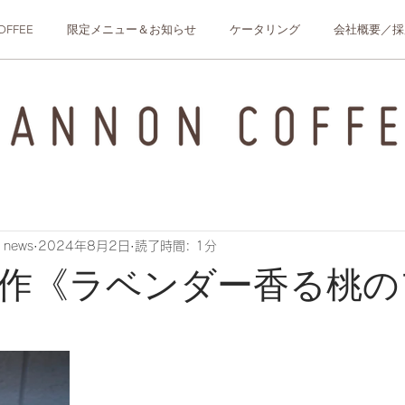
OFFEE
限定メニュー＆お知らせ
ケータリング
会社概要／採
 news
2024年8月2日
読了時間: 1分
年新作《ラベンダー香る桃