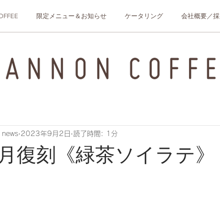
OFFEE
限定メニュー＆お知らせ
ケータリング
会社概要／採
 news
2023年9月2日
読了時間: 1分
年９月復刻《緑茶ソイラテ》