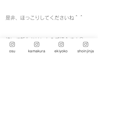
是非、ほっこりしてくださいね＾＾⁡
続いて新作ドリンクのご紹介です○
osu
kamakura
ekiyoko
shoinjinja
news
コメント