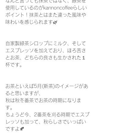
なんと言っても抹茶ではなく、緑茶を
使用しているのがkannoncoffeeらしい
ポイント！抹茶とはまた違った風味や
味わいを感じられます🌿⁡
自家製緑茶シロップにミルク、そして
エスプレッソを加えており、ほろ苦さ
とお茶、どちらの良さも生かされた１
杯です。⁡
お茶といえば5月(新茶)のイメージがあ
ると思いますが、⁡
秋は秋冬番茶でお茶の時期になりま
す。⁡
ちょうど今、2番茶を刈る時期でエスプ
レッソも加って、秋らしさでいっぱい
ですよ🍂⁡