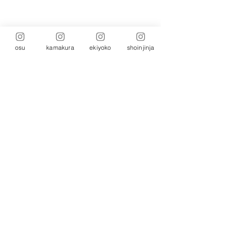
osu
kamakura
ekiyoko
shoinjinja
news
コメント
コメントを追加…