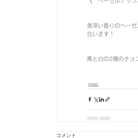
《　ヘーゼルナッツ
奥深い香りのヘーゼ
合います！
黒と白の2種のチョ
news
コメント