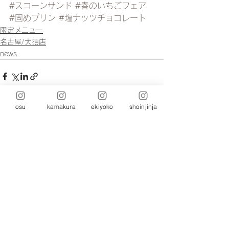
#スコーンサンド
#春のいちごフェア
#固めプリン
#塩ナッツチョコレート
限定メニュー
名古屋/大須店
news
osu
kamakura
ekiyoko
shoinjinja
コメント
コメントを追加…