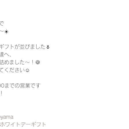
で
☀️
ギフトが並びました🌷
達へ、
詰めました〜！🍪
てください☺️
00までの営業です
！
oyama
#ホワイトデーギフト