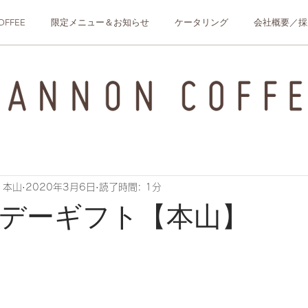
OFFEE
限定メニュー＆お知らせ
ケータリング
会社概要／採
E 本山
2020年3月6日
読了時間: 1分
デーギフト【本山】