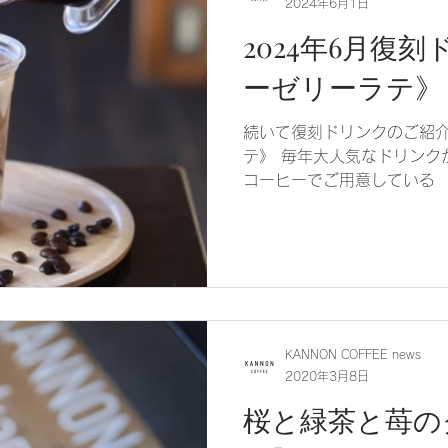
2024年6月1日
2024年6月復
ーゼリーラテ》
続いて復刻ドリンクのご紹介
テ》 毎年大人気なドリンク
コーヒーでご用意している 
豆を使って、 丁寧にドリッ
です✨ そこにカフェラテが合
KANNON COFFEE news
2020年3月8日
桜と緑茶と苺の