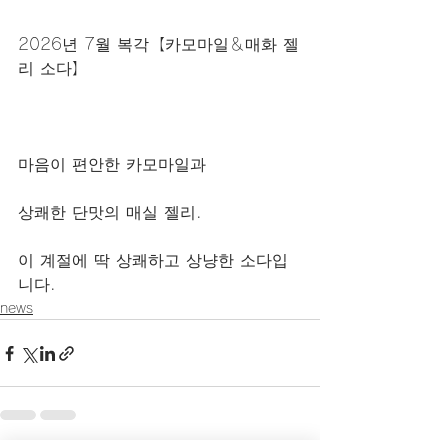
2026년 7월 복각【카모마일＆매화 젤
리 소다】
마음이 편안한 카모마일과
상쾌한 단맛의 매실 젤리.
이 계절에 딱 상쾌하고 상냥한 소다입
니다.
news