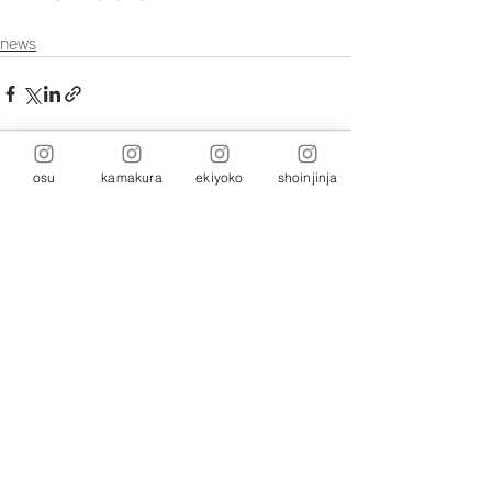
news
osu
kamakura
ekiyoko
shoinjinja
댓글
댓글을 입력하세요.
본사:
464-0821
아이치현 나고야시 치사네구